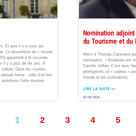
Nomination adjoint
du Tourisme et du 
s. Et puis il y a ceux qui
que. La réouverture du « musée
Merci à Thomas Cazenave pour
D) appartient à la seconde
nomination. « Bordeaux est un 
 il y a plus de dix ans. À
Camille Jullian. C’est avec fi
a culture. Dans les couloirs
protégerons ce « cadeau » pou
renait forme : celle d’un lieu
monde et les civilisations.
 ambitions.Cette intuition
LIRE LA SUITE >>
07/04/2026
1
2
3
4
5