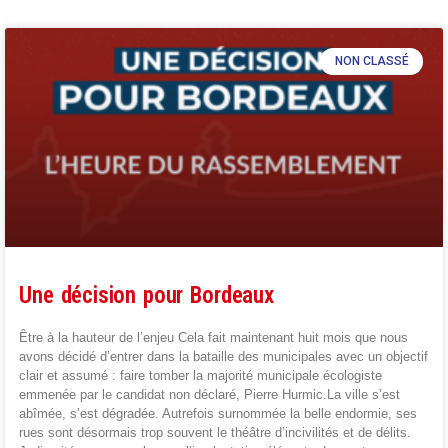
NON CLASSÉ
Une décision pour Bordeaux
Être à la hauteur de l’enjeu Cela fait maintenant huit mois que nous
avons décidé d’entrer dans la bataille des municipales avec un objectif
clair et assumé : faire tomber la majorité municipale écologiste
emmenée par le candidat non déclaré, Pierre Hurmic.La ville s’est
abîmée, s’est dégradée. Autrefois surnommée la belle endormie, ses
rues sont désormais trop souvent le théâtre d’incivilités et de délits.