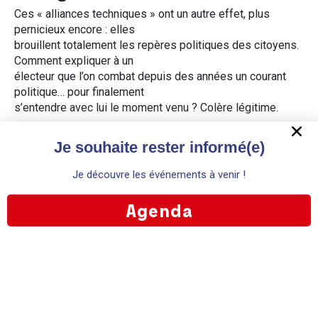
Ces « alliances techniques » ont un autre effet, plus
pernicieux encore : elles
brouillent totalement les repères politiques des citoyens.
Comment expliquer à un
électeur que l’on combat depuis des années un courant
politique… pour finalement
s’entendre avec lui le moment venu ? Colère légitime.
À force d’organiser des coalitions sans cohérence, on
Je souhaite rester informé(e)
alimente le sentiment que tout
se vaut et que tout se négocie.
Je découvre les événements à venir !
C’est ainsi que progresse la défiance.
En poursuivant votre navigation, vous acceptez l'utilisation de
C’est ainsi que s’installe l’abstention.
cookies à des fins statistiques. Pour plus d'information, veuillez
Agenda
C’est ainsi que se nourrit la colère démocratique.
vous référer à nos mentions légales.
OK
Refuser
Il existe une forme de dignité à accepter le verdict des
urnes.
Refuser cela, c’est prendre le risque de transformer la
politique en simple technique
de maintien au pouvoir.
Alors certes, gagner c’est important. Mais il vaut toujours