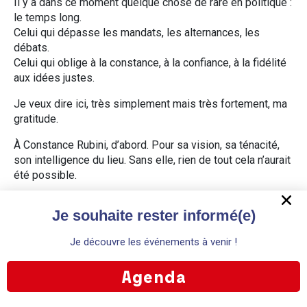
Il y a dans ce moment quelque chose de rare en politique :
le temps long.
Celui qui dépasse les mandats, les alternances, les
débats.
Celui qui oblige à la constance, à la confiance, à la fidélité
aux idées justes.
Je veux dire ici, très simplement mais très fortement, ma
gratitude.
À Constance Rubini, d’abord. Pour sa vision, sa ténacité,
son intelligence du lieu. Sans elle, rien de tout cela n’aurait
été possible.
À toute l’équipe du musée, ensuite, qui a accompagné,
Je souhaite rester informé(e)
enrichi, porté ce projet dans la durée.
Aux architectes, aux entreprises, aux artisans, qui ont su
Je découvre les événements à venir !
En poursuivant votre navigation, vous acceptez l'utilisation de
conjuguer exigence patrimoniale et innovation
cookies à des fins statistiques. Pour plus d'information, veuillez
Agenda
contemporaine.
vous référer à nos mentions légales.
OK
Refuser
Aux partenaires publics et privés : l’État, la Région