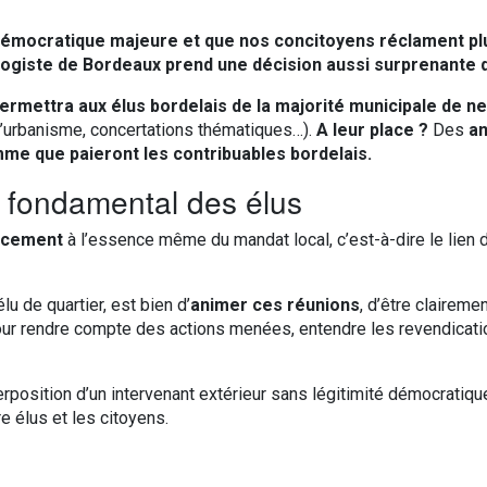
démocratique majeure et que nos concitoyens réclament plus
ologiste de Bordeaux prend une décision aussi surprenante q
ermettra aux élus bordelais de la majorité municipale de ne
 d’urbanisme, concertations thématiques…).
A leur place ?
Des
an
me que paieront les contribuables bordelais.
 fondamental des élus
ncement
à l’essence même du mandat local, c’est-à-dire le lien d
élu de quartier, est bien d’
animer ces réunions
, d’être clairemen
ur rendre compte des actions menées, entendre les revendicatio
terposition d’un intervenant extérieur sans légitimité démocratiqu
e élus et les citoyens.
?