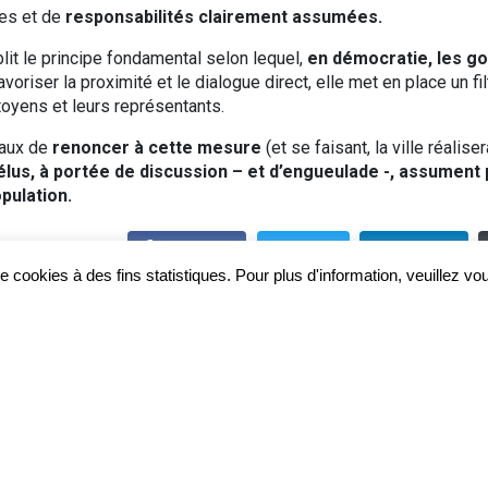
ges et de
responsabilités clairement assumées.
blit le principe fondamental selon lequel,
en démocratie, les go
favoriser la proximité et le dialogue direct, elle met en place un f
itoyens et leurs représentants.
eaux de
renoncer à cette mesure
(et se faisant, la ville réali
élus, à portée de discussion – et d’engueulade -, assument
pulation.
Facebook
Twitter
LinkedIn
de cookies à des fins statistiques. Pour plus d'information, veuillez v
La Flèche et le temps