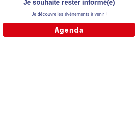
Je souhaite rester informé(e)
Je découvre les événements à venir !
En poursuivant votre navigation, vous acceptez l'utilisation de
cookies à des fins statistiques. Pour plus d'information, veuillez
Agenda
Violence
vous référer à nos mentions légales.
OK
Refuser
Reprendre le contrôle des éléments