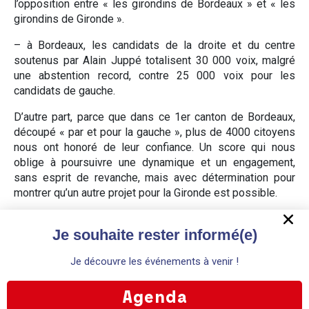
l’opposition entre « les girondins de Bordeaux » et « les
girondins de Gironde ».
– à Bordeaux, les candidats de la droite et du centre
soutenus par Alain Juppé totalisent 30 000 voix, malgré
une abstention record, contre 25 000 voix pour les
candidats de gauche.
D’autre part, parce que dans ce 1er canton de Bordeaux,
découpé « par et pour la gauche », plus de 4000 citoyens
nous ont honoré de leur confiance. Un score qui nous
oblige à poursuivre une dynamique et un engagement,
sans esprit de revanche, mais avec détermination pour
montrer qu’un autre projet pour la Gironde est possible.
La Politique a ceci de si particulier que les vérités
Je souhaite rester informé(e)
d’aujourd’hui ne sont pas celles de demain. Il faut savoir
gagner et aussi savoir perdre. Il y aura d’autres printemps
Je découvre les événements à venir !
!
En poursuivant votre navigation, vous acceptez l'utilisation de
cookies à des fins statistiques. Pour plus d'information, veuillez
Agenda
Facebook
Twitter
LinkedIn
Email
vous référer à nos mentions légales.
OK
Refuser