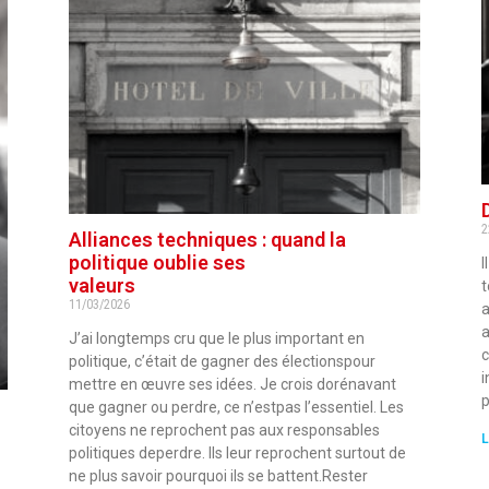
2
Alliances techniques : quand la
politique oublie ses
I
valeurs
t
11/03/2026
a
a
J’ai longtemps cru que le plus important en
c
politique, c’était de gagner des électionspour
i
mettre en œuvre ses idées. Je crois dorénavant
que gagner ou perdre, ce n’estpas l’essentiel. Les
citoyens ne reprochent pas aux responsables
L
politiques deperdre. Ils leur reprochent surtout de
ne plus savoir pourquoi ils se battent.Rester